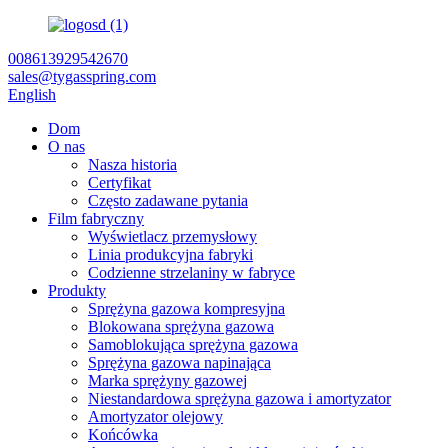
008613929542670
sales@tygasspring.com
English
Dom
O nas
Nasza historia
Certyfikat
Często zadawane pytania
Film fabryczny
Wyświetlacz przemysłowy
Linia produkcyjna fabryki
Codzienne strzelaniny w fabryce
Produkty
Sprężyna gazowa kompresyjna
Blokowana sprężyna gazowa
Samoblokująca sprężyna gazowa
Sprężyna gazowa napinająca
Marka sprężyny gazowej
Niestandardowa sprężyna gazowa i amortyzator
Amortyzator olejowy
Końcówka