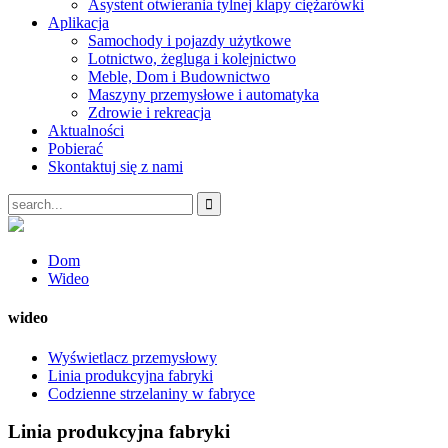
Asystent otwierania tylnej klapy ciężarówki
Aplikacja
Samochody i pojazdy użytkowe
Lotnictwo, żegluga i kolejnictwo
Meble, Dom i Budownictwo
Maszyny przemysłowe i automatyka
Zdrowie i rekreacja
Aktualności
Pobierać
Skontaktuj się z nami
Dom
Wideo
wideo
Wyświetlacz przemysłowy
Linia produkcyjna fabryki
Codzienne strzelaniny w fabryce
Linia produkcyjna fabryki