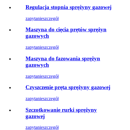
Regulacja stopnia sprężyny gazowej
zapytanie
szczegół
Maszyna do cięcia prętów sprężyn
gazowych
zapytanie
szczegół
Maszyna do fazowania sprężyn
gazowych
zapytanie
szczegół
Czyszczenie pręta sprężyny gazowej
zapytanie
szczegół
Szczotkowanie rurki sprężyny
gazowej
zapytanie
szczegół