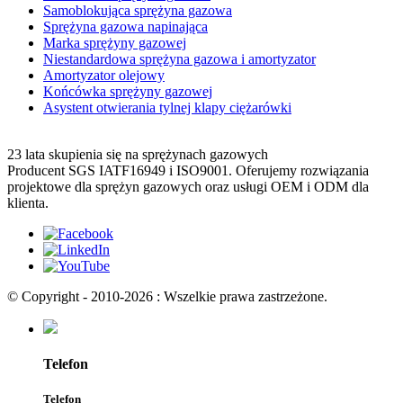
Samoblokująca sprężyna gazowa
Sprężyna gazowa napinająca
Marka sprężyny gazowej
Niestandardowa sprężyna gazowa i amortyzator
Amortyzator olejowy
Końcówka sprężyny gazowej
Asystent otwierania tylnej klapy ciężarówki
23 lata skupienia się na sprężynach gazowych
Producent SGS IATF16949 i ISO9001. Oferujemy rozwiązania
projektowe dla sprężyn gazowych oraz usługi OEM i ODM dla
klienta.
© Copyright - 2010-2026 : Wszelkie prawa zastrzeżone.
Telefon
Telefon