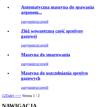
Automatyczna maszyna do spawania
argonem...
zapytanie
szczegół
Złóż wewnętrzną część sprężyny
gazowej
zapytanie
szczegół
Maszyna do smarowania
zapytanie
szczegół
Maszyna do uszczelniania sprężyn
gazowych
zapytanie
szczegół
1
2
Dalej >
>>
Strona 1 / 2
NAWIGACJA