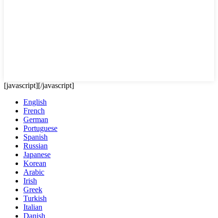
[javascript]
[/javascript]
English
French
German
Portuguese
Spanish
Russian
Japanese
Korean
Arabic
Irish
Greek
Turkish
Italian
Danish